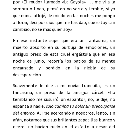
por «El mudo» llamado «La Gayola»: … me vi a la
sombra o finao, pensé en no verte y temblé, si yo
que nunca aflojé, de miedo en las noches me pongo
a llorar, deci por dios que me has dao, que estoy tan
cambiao, no se mas quien soy»
En ese instante supe que era un fantasma, un
muerto absorto en su burbuja de emociones, un
antiguo preso de esta cruel ergástula que en esa
noche de junio, recorría los patios de su mente
encausado y perdido en la niebla de su
desesperación.
Suavemente le dije a mi novia: tranquila, es un
fantasma, un preso de la antigua cárcel. Ella
temblando me susurró: un espanto?, no, le dije, no
espanta a nadie,
solo camina su dolor sin preocuparse
del entorno.
Al irse acercando a nosotros, lento, sin
afán, notamos que sus brillantes zapatillas blanco y
negro, no hacían ruido en el asfalto a pesar del