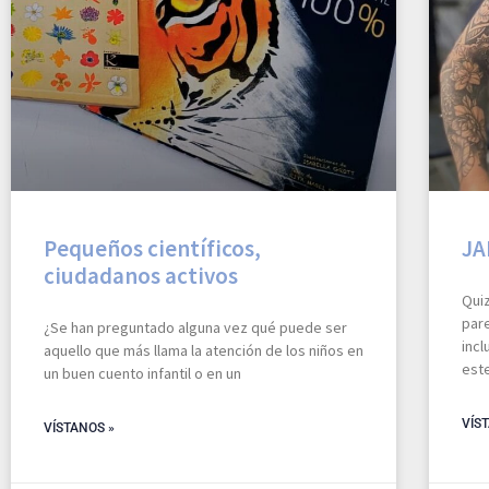
Pequeños científicos,
JA
ciudadanos activos
Qui
pare
¿Se han preguntado alguna vez qué puede ser
inc
aquello que más llama la atención de los niños en
est
un buen cuento infantil o en un
VÍS
VÍSTANOS »