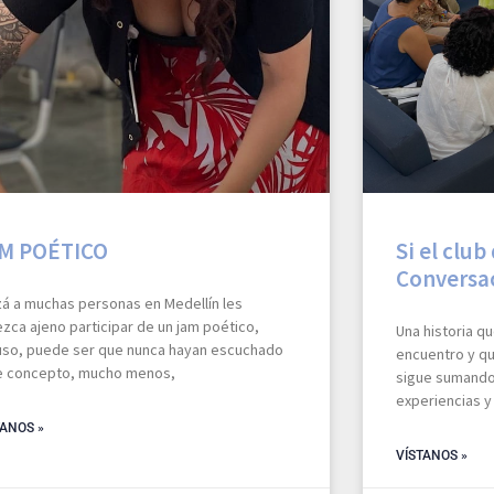
M POÉTICO
Si el club
Conversa
zá a muchas personas en Medellín les
zca ajeno participar de un jam poético,
Una historia q
luso, puede ser que nunca hayan escuchado
encuentro y qu
e concepto, mucho menos,
sigue sumando 
experiencias y
TANOS »
VÍSTANOS »