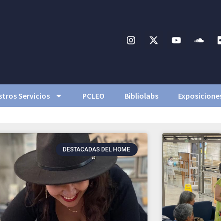
tros Servicios
PCLEO
Bibliolabs
Exposicione
DESTACADAS DEL HOME