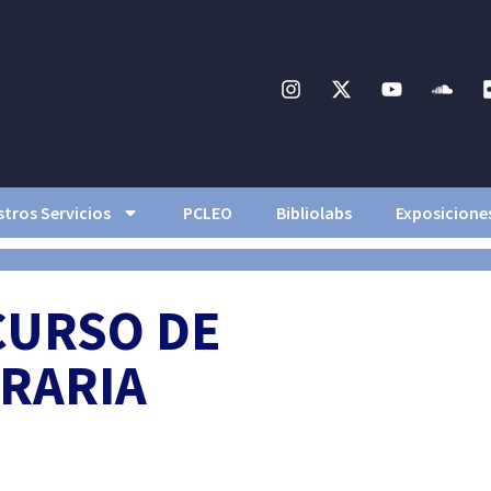
tros Servicios
PCLEO
Bibliolabs
Exposicione
CURSO DE
ERARIA