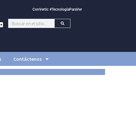
ConVertic #TecnologíaParaVer
s
Contáctenos