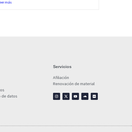
eer más
Servicios
Afiliación
Renovación de material
ios
o de datos