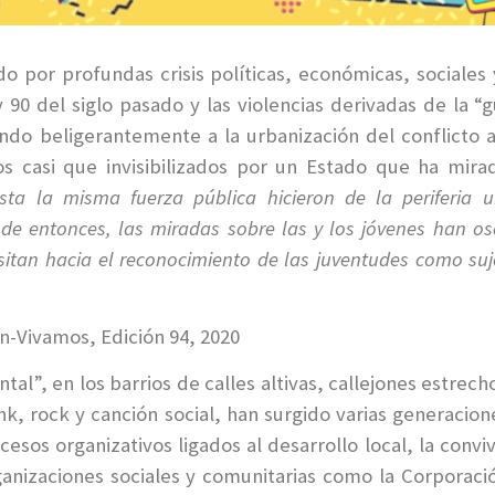
do por profundas crisis políticas, económicas, sociale
y 90 del siglo pasado y las violencias derivadas de la “
endo beligerantemente a la urbanización del conflicto 
s casi que invisibilizados por un Estado que ha mira
sta la misma fuerza pública hicieron de la periferia 
sde entonces, las miradas sobre las y los jóvenes han os
sitan hacia el reconocimiento de las juventudes como suje
-Vivamos, Edición 94, 2020
al”, en los barrios de calles altivas, callejones estrecho
k, rock y canción social, han surgido varias generacion
sos organizativos ligados al desarrollo local, la convive
rganizaciones sociales y comunitarias como la Corporac