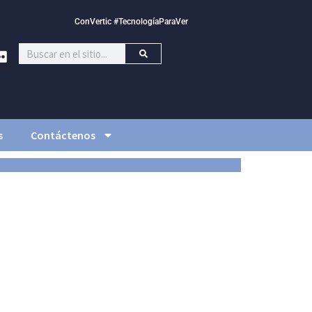
ConVertic #TecnologíaParaVer
s
Contáctenos