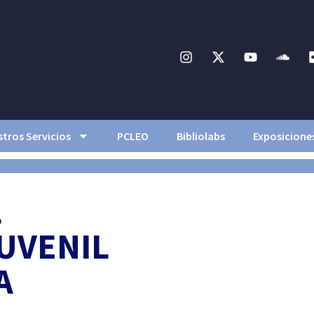
tros Servicios
PCLEO
Bibliolabs
Exposicione
L
UVENIL
A