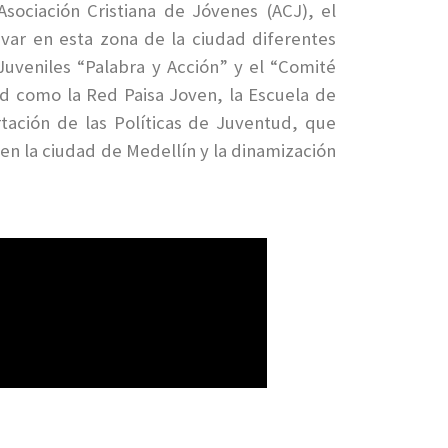
Asociación Cristiana de Jóvenes (ACJ), el
ivar en esta zona de la ciudad diferentes
 Juveniles “Palabra y Acción” y el “Comité
ad como la Red Paisa Joven, la Escuela de
tación de las Políticas de Juventud, que
 en la ciudad de Medellín y la dinamización