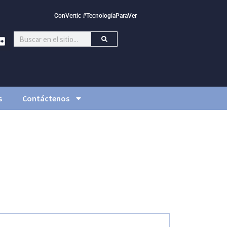
ConVertic #TecnologíaParaVer
s
Contáctenos