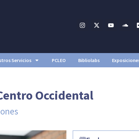
tros Servicios
PCLEO
Bibliolabs
Exposicione
 Centro Occidental
iones