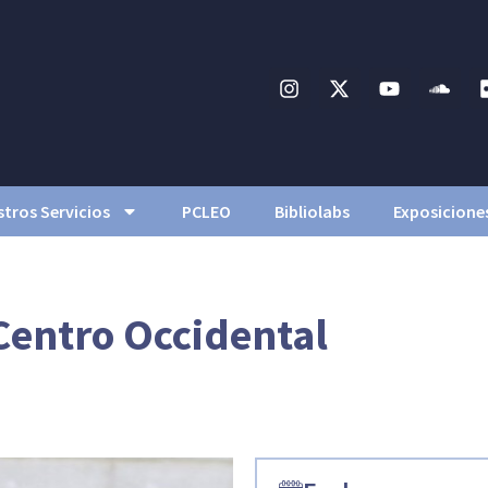
tros Servicios
PCLEO
Bibliolabs
Exposicione
 Centro Occidental