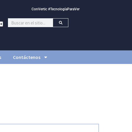
ConVertic #TecnologíaParaVer
s
Contáctenos