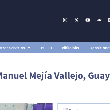
tros Servicios
PCLEO
Bibliolabs
Exposicione
Manuel Mejía Vallejo, Gua