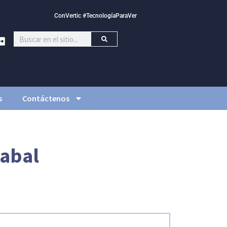
ConVertic #TecnologíaParaVer
s
Contáctenos
yabal