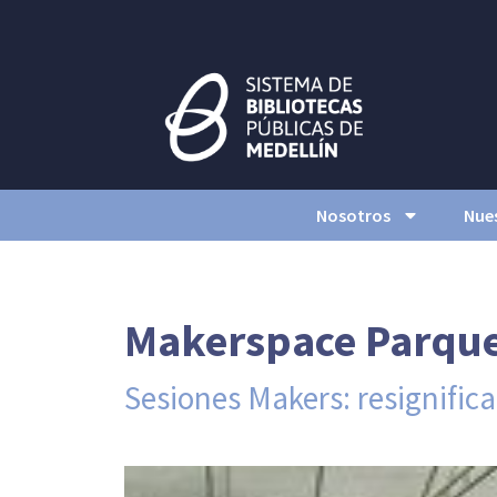
Nosotros
Nues
Makerspace Parque 
Sesiones Makers: resignific