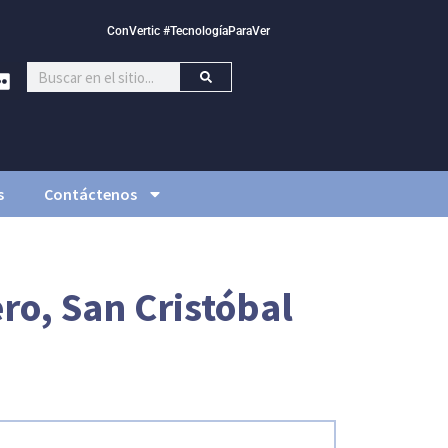
ConVertic #TecnologíaParaVer
s
Contáctenos
ro, San Cristóbal