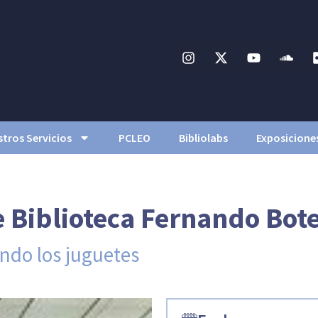
tros Servicios
PCLEO
Bibliolabs
Exposicione
Biblioteca Fernando Bote
ando los juguetes