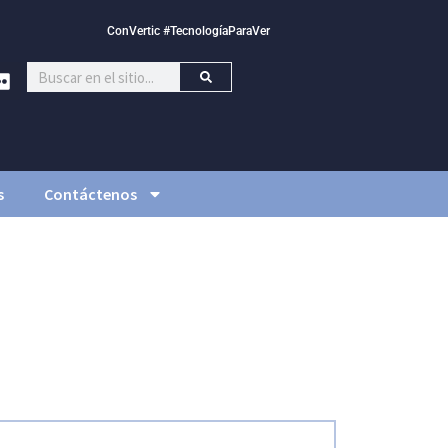
ConVertic #TecnologíaParaVer
s
Contáctenos