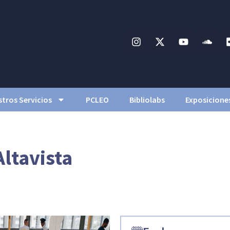
tros Servicios
PCLEO
Bibliolabs
Exposicione
Altavista