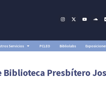
tros Servicios
PCLEO
Bibliolabs
Exposicione
Biblioteca Presbítero Jos