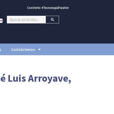
ConVertic #TecnologíaParaVer
s
Contáctenos
é Luis Arroyave,