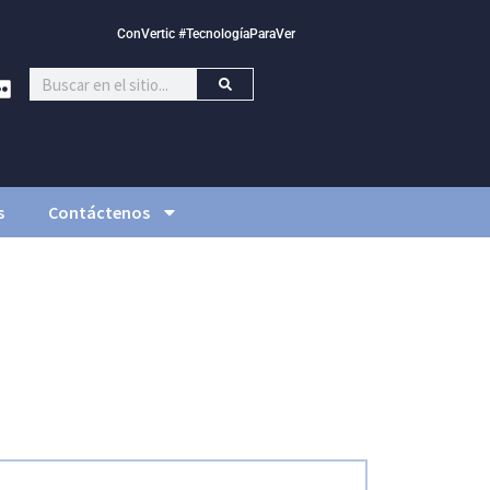
ConVertic #TecnologíaParaVer
s
Contáctenos