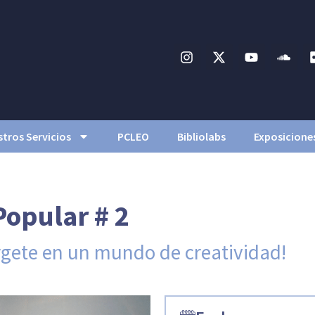
tros Servicios
PCLEO
Bibliolabs
Exposicione
Popular # 2
rgete en un mundo de creatividad!