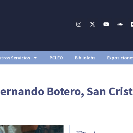
tros Servicios
PCLEO
Bibliolabs
Exposicione
Fernando Botero, San Cris