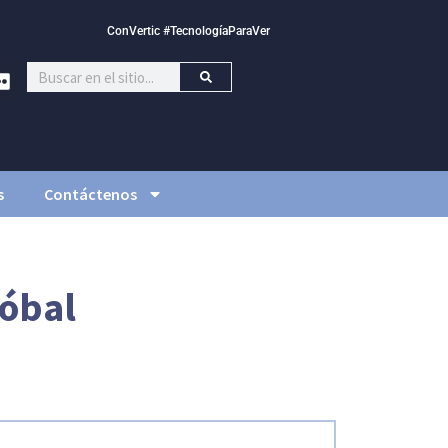
ConVertic #TecnologíaParaVer
s
Contáctenos
tóbal