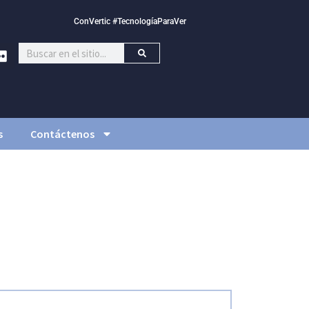
ConVertic #TecnologíaParaVer
s
Contáctenos