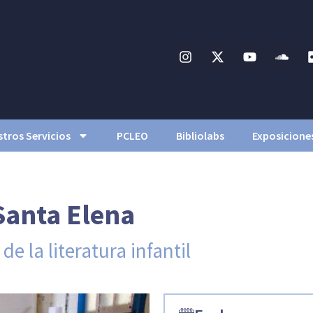
tros Servicios
PCLEO
Bibliolabs
Exposicione
Santa Elena
de la literatura infantil