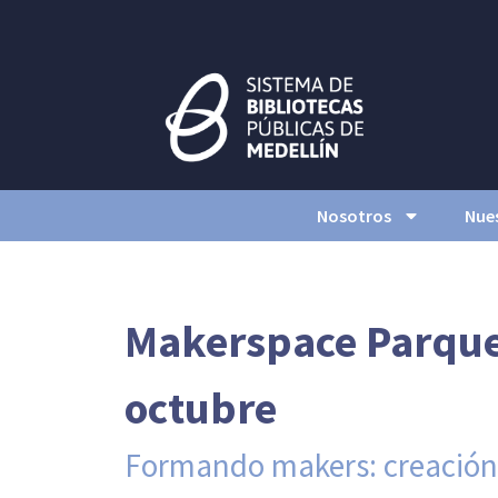
Nosotros
Nues
Makerspace Parque 
octubre
Formando makers: creación d