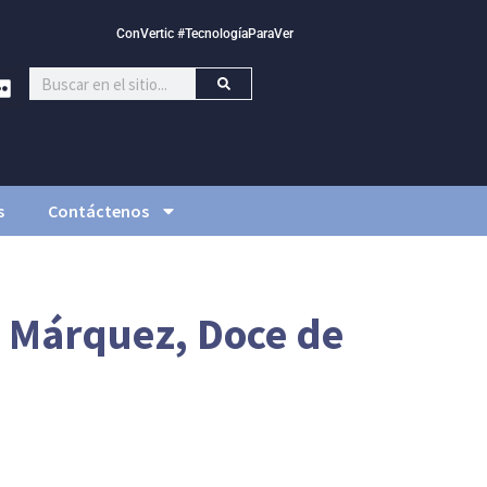
ConVertic #TecnologíaParaVer
s
Contáctenos
a Márquez, Doce de