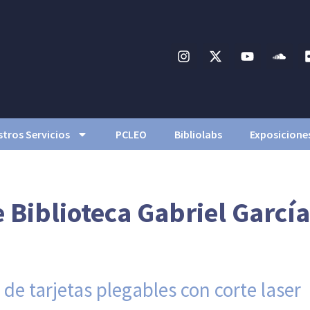
tros Servicios
PCLEO
Bibliolabs
Exposicione
Biblioteca Gabriel Garcí
e tarjetas plegables con corte laser