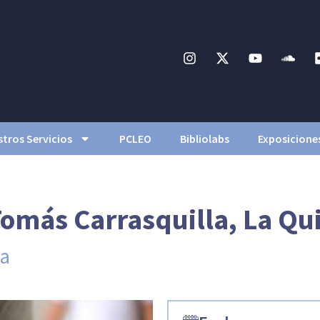
tros Servicios
PCLEO
Bibliolabs
Exposicione
Tomás Carrasquilla, La Qu
ca