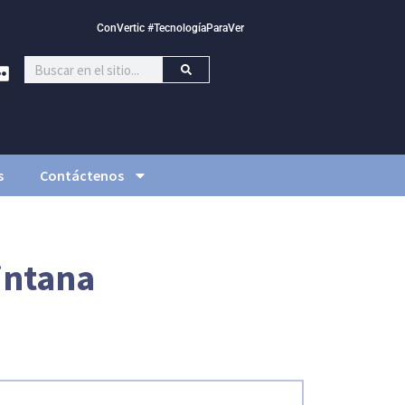
ConVertic #TecnologíaParaVer
s
Contáctenos
intana