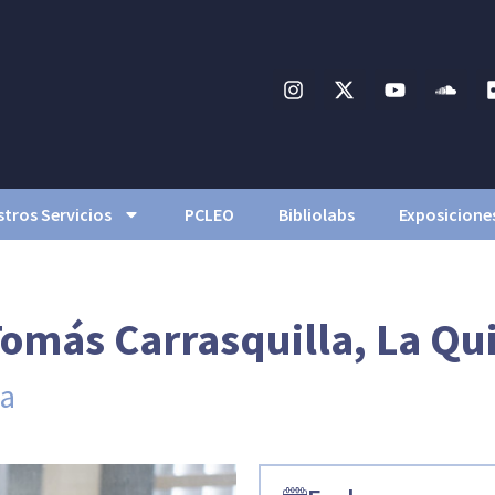
tros Servicios
PCLEO
Bibliolabs
Exposicione
Tomás Carrasquilla, La Qu
ca