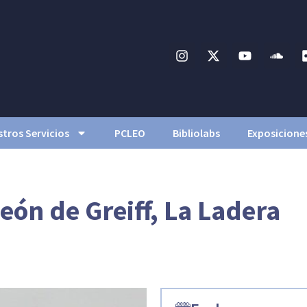
tros Servicios
PCLEO
Bibliolabs
Exposicione
eón de Greiff, La Ladera