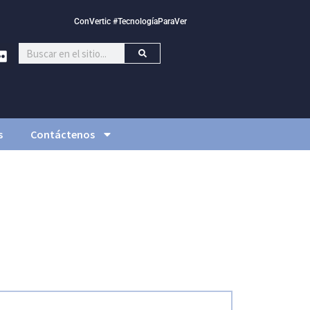
ConVertic #TecnologíaParaVer
s
Contáctenos