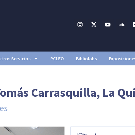
tros Servicios
PCLEO
Bibliolabs
Exposicione
Tomás Carrasquilla, La Qu
es