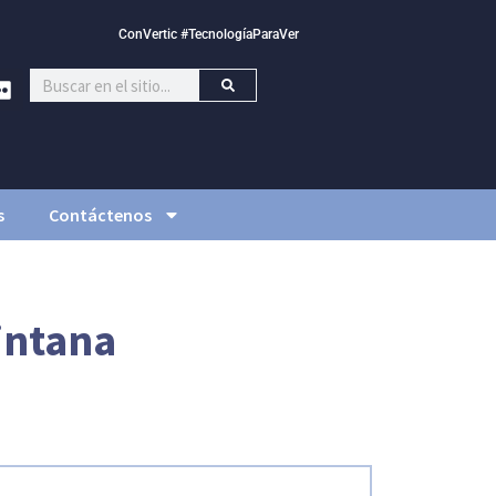
ConVertic #TecnologíaParaVer
s
Contáctenos
intana