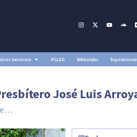
tros Servicios
PCLEO
Bibliolabs
Exposicione
resbítero José Luis Arroy
 de…