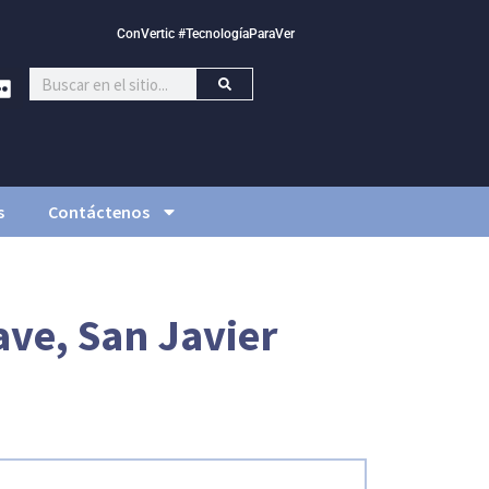
ConVertic #TecnologíaParaVer
s
Contáctenos
ave, San Javier