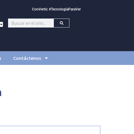
ConVertic #TecnologíaParaVer
s
Contáctenos
a