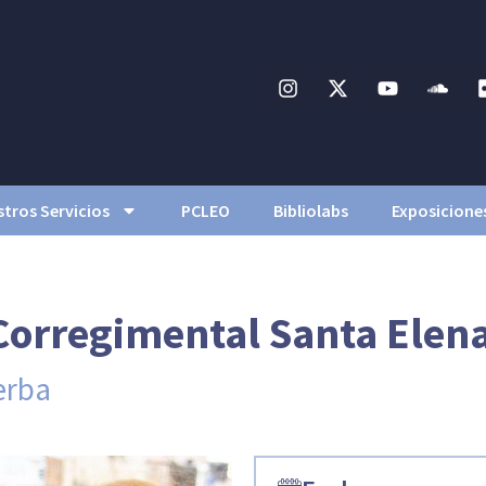
tros Servicios
PCLEO
Bibliolabs
Exposicione
 Corregimental Santa Elen
erba