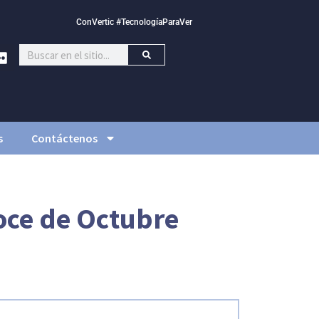
ConVertic #TecnologíaParaVer
s
Contáctenos
oce de Octubre