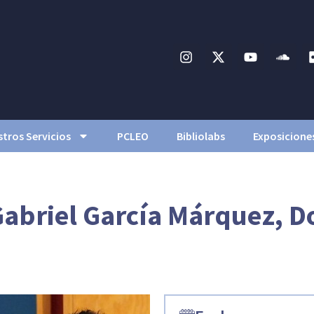
tros Servicios
PCLEO
Bibliolabs
Exposicione
Gabriel García Márquez, D