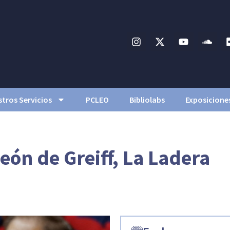
tros Servicios
PCLEO
Bibliolabs
Exposicione
eón de Greiff, La Ladera