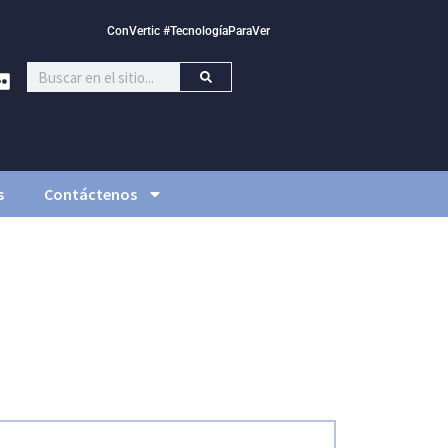
ConVertic #TecnologíaParaVer
s
Contáctenos