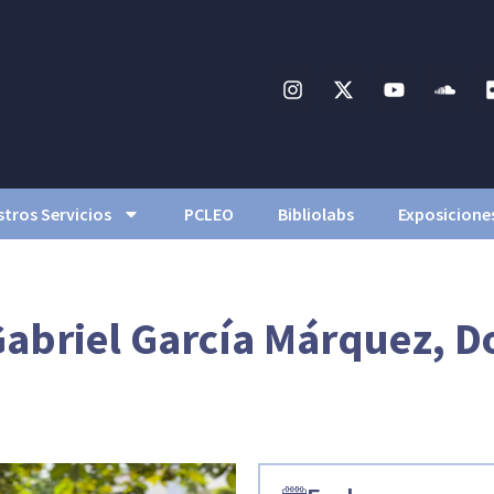
tros Servicios
PCLEO
Bibliolabs
Exposicione
Gabriel García Márquez, D