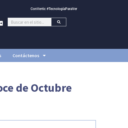
ConVertic #TecnologíaParaVer
s
Contáctenos
oce de Octubre