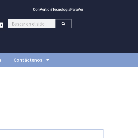
ConVertic #TecnologíaParaVer
s
Contáctenos