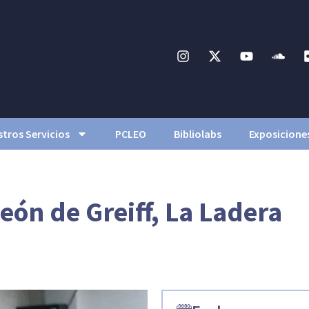
tros Servicios
PCLEO
Bibliolabs
Exposicione
eón de Greiff, La Ladera