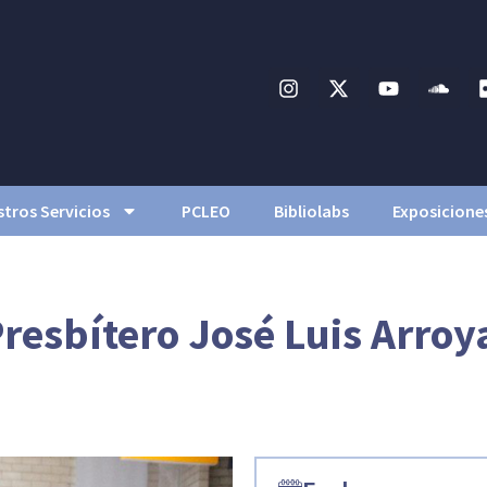
tros Servicios
PCLEO
Bibliolabs
Exposicione
resbítero José Luis Arroy