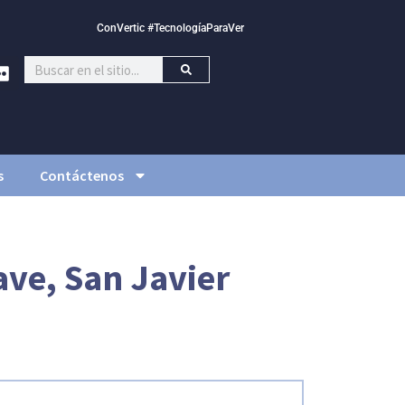
ConVertic #TecnologíaParaVer
s
Contáctenos
ave, San Javier